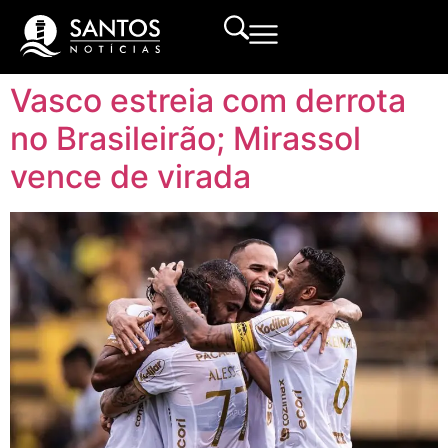
Vasco estreia com derrota
no Brasileirão; Mirassol
vence de virada