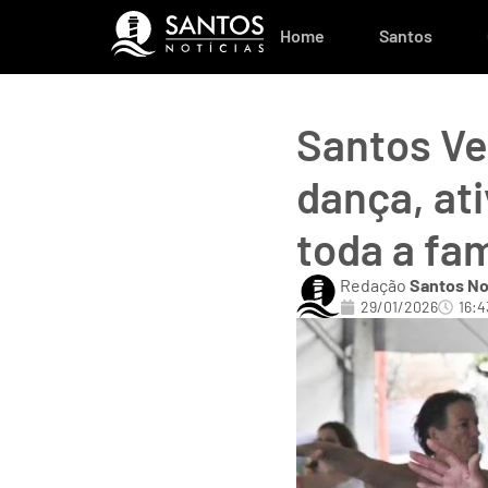
Home
Santos
Santos Ve
dança, at
toda a fam
Redação
Santos No
29/01/2026
16:4