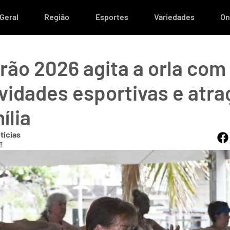
Geral
Região
Esportes
Variedades
On
rão 2026 agita a orla com
ividades esportivas e atr
ília
tícias
3