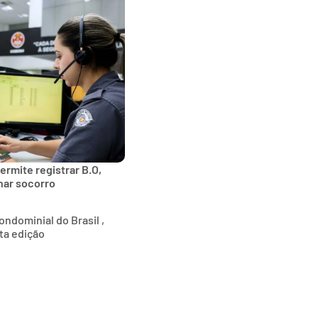
ermite registrar B.O,
onar socorro
ndominial do Brasil ,
ta edição