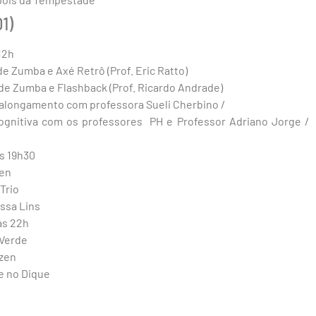
1)
12h
de Zumba e Axé Retrô (Prof. Eric Ratto)
 de Zumba e Flashback (Prof. Ricardo Andrade)
 alongamento com professora Sueli Cherbino /
ognitiva com os professores PH e Professor Adriano Jorge /
s 19h30
hen
Trio
yssa Lins
às 22h
 Verde
azen
te no Dique