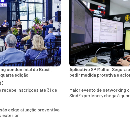
ng condominial do Brasil ,
Aplicativo SP Mulher Segura p
 quarta edição
pedir medida protetiva e aci
e:
 recebe inscrições até 31 de
Maior evento de networking co
SindExperience, chega à quar
são exige atuação preventiva
 exterior