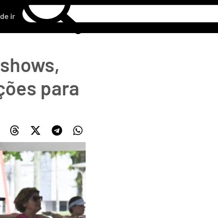
de ir
 shows,
ações para