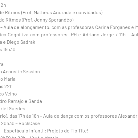
12h
 de Ritmos (Prof. Matheus Andrade e convidados)
 de Ritmos (Prof. Jenny Sperandéo)
 – Aula de alongamento, com as professoras Carina Forganes e M
mica Cognitiva com professores PH e Adriano Jorge / 11h – A
a e Diego Sadrak
s 19h30
ra
ja Acoustic Session
ão Maria
às 22h
co Velho
ndro Ramajo e Banda
briel Guedes
io), das 17h às 18h – Aula de dança com os professores Alexand
às 20h30 – RockCase
– Espetáculo Infantil: Projeto do Tio Tite!
8h30 às 20h – Vavá e Marcio