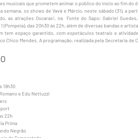
es musicais que prometem animar o público do início ao fim do d
 semana, os shows de Vavá e Márcio, neste sábado (31), a part
o, as atrações Oscaras!, na Fonte do Sapo; Gabriel Guedes,
1 (Pompeia), das 20h30 às 22h, além de diversas bandas e artista
ém tem espaço garantido, com espetáculos teatrais e atividad
co Chico Mendes. A programação, realizada pela Secretaria de Cul
ÃO
s 19h30
 Romano e Edu Nettuzzi
ers
aport
às 22h
ia Prima
nando Negrão
epois da Tempestade