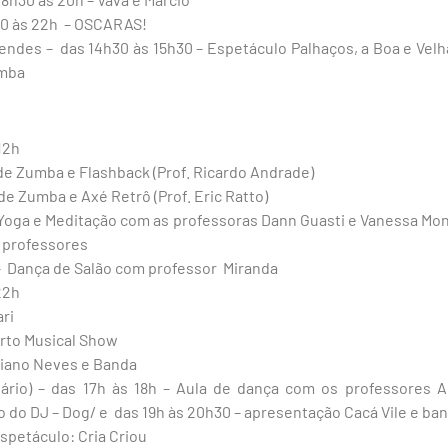
30 às 22h – OSCARAS!
ndes – das 14h30 às 15h30 – Espetáculo Palhaços, a Boa e Velha
amba
12h
 de Zumba e Flashback (Prof. Ricardo Andrade)
de Zumba e Axé Retrô (Prof. Eric Ratto)
 Yoga e Meditação com as professoras Dann Guasti e Vanessa Mon
 professores
 – Dança de Salão com professor Miranda
22h
ari
erto Musical Show
riano Neves e Banda
ário) – das 17h às 18h – Aula de dança com os professores 
o do DJ – Dog/ e das 19h às 20h30 – apresentação Cacá Vile e ba
spetáculo: Cria Criou