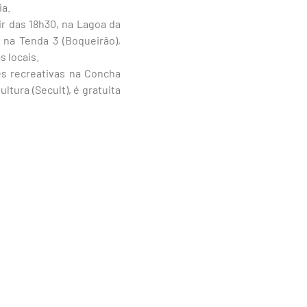
ia.
ir das 18h30, na Lagoa da
 na Tenda 3 (Boqueirão),
s locais.
es recreativas na Concha
tura (Secult), é gratuita