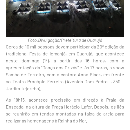
Foto:Divulgação/Prefeitura de Guarujá
Cerca de 10 mil pessoas devem participar da 20ª edição da
tradicional Festa de Iemanjá, em Guarujá, que acontece
neste domingo (1º), a partir das 16 horas, com a
apresentação da “Dança dos Orixás” e, às 17 horas, o show
Samba de Terreiro, com a cantora Anna Black, em frente
ao Teatro Procópio Ferreira (Avenida Dom Pedro I, 350 –
Jardim Tejereba).
Às 18h15, acontece procissão em direção à Praia da
Enseada, na altura da Praça Horácio Lafer. Depois, os ilês
se reunirão em tendas montadas na faixa de areia para
realizar as homenagens à Rainha do Mar.