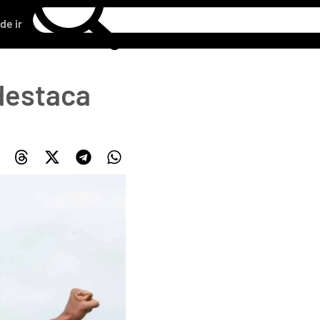
de ir
 destaca