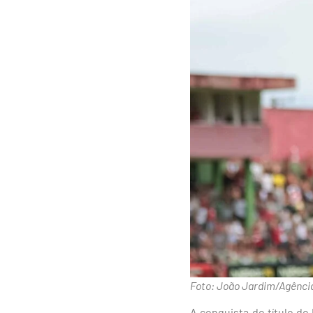
Foto: João Jardim/Agênci
A conquista do título do