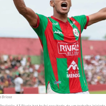
a Briosa
 Paulistão A3 Rivalo.bet.br foi resultado de um trabalho iniciad