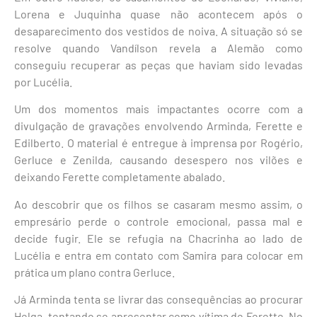
Lorena e Juquinha quase não acontecem após o
desaparecimento dos vestidos de noiva. A situação só se
resolve quando Vandílson revela a Alemão como
conseguiu recuperar as peças que haviam sido levadas
por Lucélia.
Um dos momentos mais impactantes ocorre com a
divulgação de gravações envolvendo Arminda, Ferette e
Edilberto. O material é entregue à imprensa por Rogério,
Gerluce e Zenilda, causando desespero nos vilões e
deixando Ferette completamente abalado.
Ao descobrir que os filhos se casaram mesmo assim, o
empresário perde o controle emocional, passa mal e
decide fugir. Ele se refugia na Chacrinha ao lado de
Lucélia e entra em contato com Samira para colocar em
prática um plano contra Gerluce.
Já Arminda tenta se livrar das consequências ao procurar
Helga, tentando se apresentar como vítima de Ferette. No