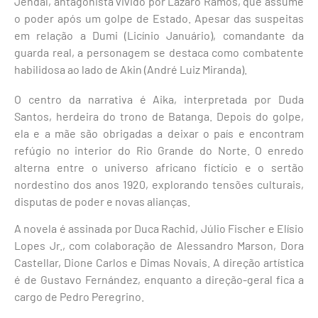
Jendal, antagonista vivido por
Lázaro Ramos
, que assume
o poder após um golpe de Estado. Apesar das suspeitas
em relação a Dumi (Licínio Januário), comandante da
guarda real, a personagem se destaca como combatente
habilidosa ao lado de Akin (André Luiz Miranda).
O centro da narrativa é Aika, interpretada por
Duda
Santos
, herdeira do trono de Batanga. Depois do golpe,
ela e a mãe são obrigadas a deixar o país e encontram
refúgio no interior do Rio Grande do Norte. O enredo
alterna entre o universo africano fictício e o sertão
nordestino dos anos 1920, explorando tensões culturais,
disputas de poder e novas alianças.
A novela é assinada por
Duca Rachid
,
Júlio Fischer
e
Elísio
Lopes Jr.
, com colaboração de Alessandro Marson, Dora
Castellar, Dione Carlos e Dimas Novais. A direção artística
é de
Gustavo Fernández
, enquanto a direção-geral fica a
cargo de
Pedro Peregrino
.