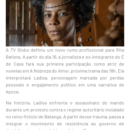
A
TV Globo
definiu um novo rumo profissional para
Rita
Batista
. A partir do dia 16, a jornalista e ex-integrante do
É
de Casa
fará sua primeira participação como atriz de
novelas em
A Nobreza do Amor
, próxima trama das 18h. Ela
interpretará Ladisa, personagem marcada por perdas
pessoais e engajamento político em uma narrativa de
época.
Na história, Ladisa enfrenta o assassinato do marido
durante um protesto contra o regime autoritário instalado
no reino fictício de Batanga. A partir desse trauma, passa a
integrar o movimento de resistência ao governo de