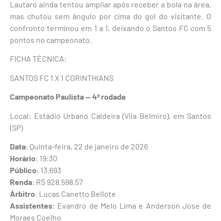
Lautaro ainda tentou ampliar após receber a bola na área,
mas chutou sem ângulo por cima do gol do visitante. O
confronto terminou em 1 a 1, deixando o Santos FC com 5
pontos no campeonato.
FICHA TÉCNICA:
SANTOS FC 1 X 1 CORINTHIANS
Campeonato Paulista — 4ª rodada
Local: Estádio Urbano Caldeira (Vila Belmiro), em Santos
(SP)
Data
: Quinta-feira, 22 de janeiro de 2026
Horário
: 19:30
Público
: 13.693
Renda
: R$ 928.598,57
Árbitro
: Lucas Canetto Bellote
Assistentes
: Evandro de Melo Lima e Anderson Jose de
Moraes Coelho