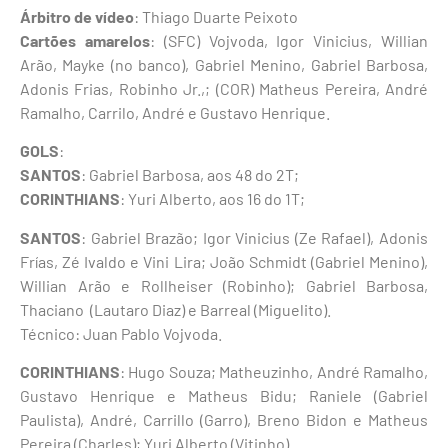
Árbitro de vídeo
: Thiago Duarte Peixoto
Cartões amarelos
: (SFC) Vojvoda, Igor Vinicius, Willian
Arão, Mayke (no banco), Gabriel Menino, Gabriel Barbosa,
Adonis Frias, Robinho Jr.,; (COR) Matheus Pereira, André
Ramalho, Carrilo, André e Gustavo Henrique.
GOLS
:
SANTOS
: Gabriel Barbosa, aos 48 do 2T;
CORINTHIANS
: Yuri Alberto, aos 16 do 1T;
SANTOS
: Gabriel Brazão; Igor Vinicius (Ze Rafael), Adonis
Frías, Zé Ivaldo e Vini Lira; João Schmidt (Gabriel Menino),
Willian Arão e Rollheiser (Robinho); Gabriel Barbosa,
Thaciano (Lautaro Diaz) e Barreal (Miguelito).
Técnico: Juan Pablo Vojvoda.
CORINTHIANS
: Hugo Souza; Matheuzinho, André Ramalho,
Gustavo Henrique e Matheus Bidu; Raniele (Gabriel
Paulista), André, Carrillo (Garro), Breno Bidon e Matheus
Pereira (Charles); Yuri Alberto (Vitinho).