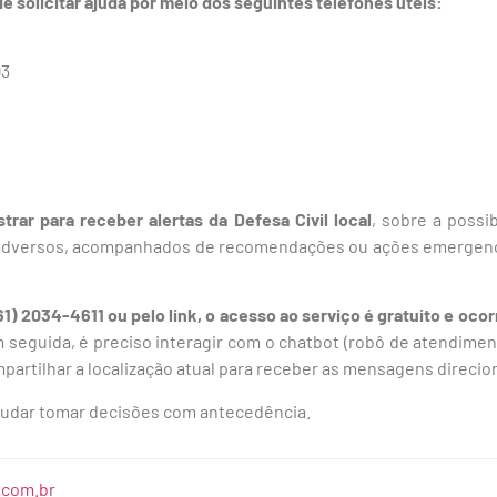
solicitar ajuda por meio dos seguintes telefones úteis:
93
rar para receber alertas da Defesa Civil local
, sobre a possi
 adversos, acompanhados de recomendações ou ações emergenci
) 2034-4611 ou pelo link, o acesso ao serviço é gratuito e oco
 seguida, é preciso interagir com o chatbot (robô de atendime
mpartilhar a localização atual para receber as mensagens direcio
udar tomar decisões com antecedência.
.com.br