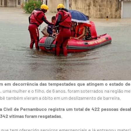
am em decorrência das tempestades que atingem o estado d
 uma mulher e o filho, de 6 anos, foram soterrados na região me
ebê também vieram a óbito em um deslizamento de barreira.
a Civil de Pernambuco registra um total de 422 pessoas desa
 342 vítimas foram resgatadas
.
que tem oferecido serviços emergenciais e já entregou materia