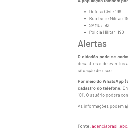
A população também pode 
Defesa Civil: 199
Bombeiro Militar: 1
SAMU: 192
Polícia Militar: 190
Alertas
O cidadão pode se cadast
desastres e de eventos
situação de risco.
Por meio do WhatsApp (61
cadastro do telefone.
Em
“Oi”. O usuário poderá co
As informações podem aj
Fonte:
agenciabrasil.ebc