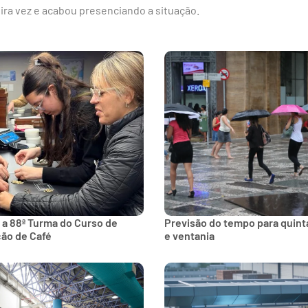
meira vez e acabou presenciando a situação.
 a 88ª Turma do Curso de
Previsão do tempo para quinta
ção de Café
e ventania