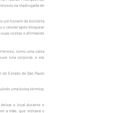
iminosos na madrugada de
ndo um homem de bicicleta
u o celular após bloquear
 suas costas e afirmando
pertences, como uma caixa
uve luta corporal, e ele
tar do Estado de São Paulo
cluindo uma bolsa térmica,
deixar o local durante o
m a mãe, que visitava o