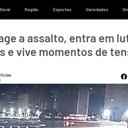
Geral
Região
Esportes
Variedades
On
age a assalto, entra em l
s e vive momentos de te
tícias
1