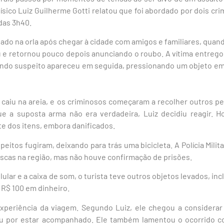
físico
Luiz Guilherme Gotti
relatou que foi abordado por dois cr
 das 3h40.
ado na orla após chegar à cidade com amigos e familiares, qua
 e retornou pouco depois anunciando o roubo. A vítima entrego
ndo suspeito apareceu em seguida, pressionando um objeto em
r caiu na areia, e os criminosos começaram a recolher outros 
 a suposta arma não era verdadeira, Luiz decidiu reagir. Ho
e dos itens, embora danificados.
peitos fugiram, deixando para trás uma bicicleta. A
Polícia Mili
buscas na região, mas não houve confirmação de prisões.
ular e a caixa de som, o turista teve outros objetos levados, in
 R$ 100 em dinheiro.
xperiência da viagem. Segundo Luiz, ele chegou a considerar 
u por estar acompanhado. Ele também lamentou o ocorrido co