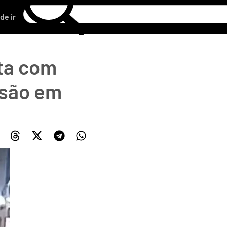
de ir
uta com
nsão em