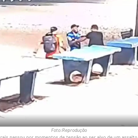
Foto:Reprodução
rais
passou por momentos de tensão ao ser alvo de um assalto