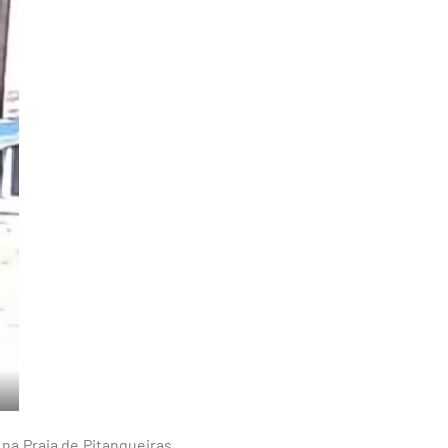
 na
Praia de Pitangueiras
,