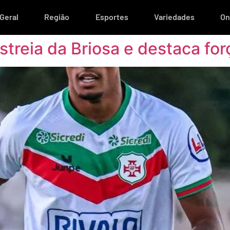
Geral
Região
Esportes
Variedades
On
estreia da Briosa e destaca fo