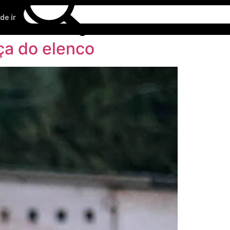
de ir
rça do elenco