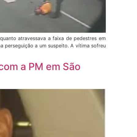
nquanto atravessava a faixa de pedestres em
a perseguição a um suspeito. A vítima sofreu
s com a PM em São